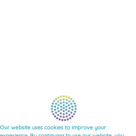
RESOURCES
EVENTS
SHOP
SUPPORT – CONTACT US
NEW APP – COMING SOON
AFFILIATES
CONNECT WITH COMMUNITY
FIND A GUIDE
PULSE NEWSLETTER
QUESTIONS
TERMS & PRIVACY
Our website uses cookies to improve your
experience. By continuing to use our website, you