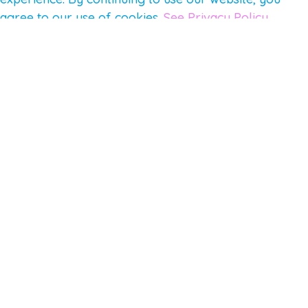
agree to our use of cookies.
See Privacy Policy
© 2026 Gene Keys Ltd. Gene Keys® is a registered
trademark of Gene Keys Publishing Ltd, under
licence.
Write a Testimonial
Preferred Public Name and Title
Email
Which Gene Keys programme did you participate in?