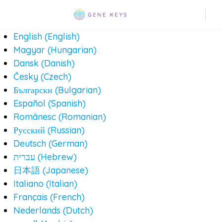
English
(English)
Magyar
(Hungarian)
Dansk
(Danish)
Česky
(Czech)
Български
(Bulgarian)
Español
(Spanish)
Românesc
(Romanian)
Русский
(Russian)
Deutsch
(German)
עברית
(Hebrew)
日本語
(Japanese)
Italiano
(Italian)
Français
(French)
Nederlands
(Dutch)