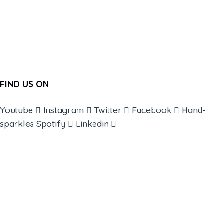
FIND US ON
Youtube
Instagram
Twitter
Facebook
Hand-
sparkles
Spotify
Linkedin
ABOUT
BOOKS
COURSES
RESOURCES
EVENTS
SHOP
SUPPORT – CONTACT US